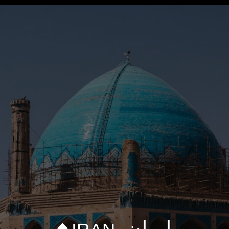
next: Turkeyprev: Turkminestan
ایران